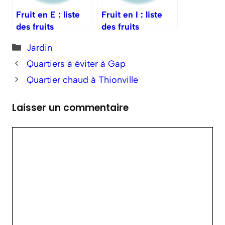
Fruit en E : liste
Fruit en I : liste
des fruits
des fruits
commençant par E
commençant par I
Catégories
Jardin
Quartiers à éviter à Gap
Quartier chaud à Thionville
Laisser un commentaire
Commentaire