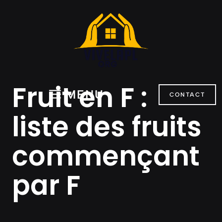
Aller
au
contenu
Fruit en F :
MENU
CONTACT
liste des fruits
commençant
par F