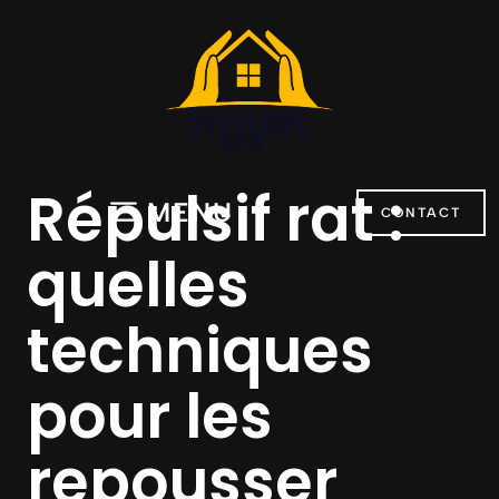
Aller
au
contenu
Répulsif rat :
MENU
CONTACT
quelles
techniques
pour les
repousser