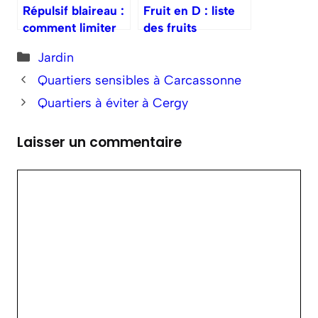
Répulsif blaireau :
Fruit en D : liste
comment limiter
des fruits
les dégâts dans le
commençant par
Catégories
Jardin
jardin ?
D
Quartiers sensibles à Carcassonne
Quartiers à éviter à Cergy
Laisser un commentaire
Commentaire