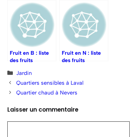
techniques
protections pour
efficaces
les terrains ?
Fruit en B : liste
Fruit en N : liste
des fruits
des fruits
commençant par
commençant par
Catégories
Jardin
B
N
Quartiers sensibles à Laval
Quartier chaud à Nevers
Laisser un commentaire
Commentaire