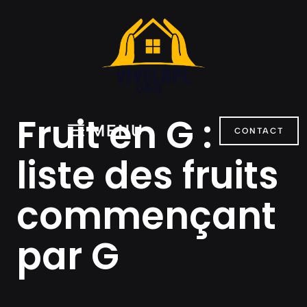
Aller
au
contenu
Fruit en G :
MENU
CONTACT
liste des fruits
commençant
par G