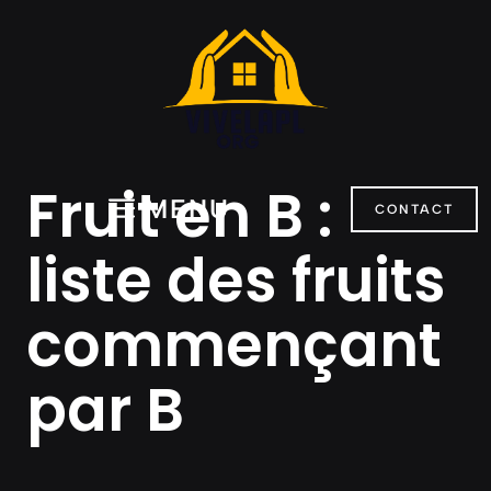
Aller
au
contenu
Fruit en B :
MENU
CONTACT
liste des fruits
commençant
par B