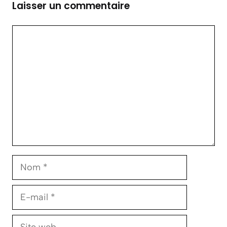
Laisser un commentaire
Commentaire
Nom
E-
mail
Site