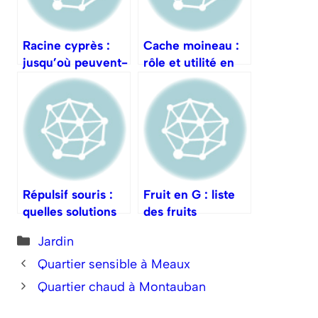
Racine cyprès :
Cache moineau :
jusqu’où peuvent-
rôle et utilité en
elles s’étendre ?
toiture
Répulsif souris :
Fruit en G : liste
quelles solutions
des fruits
pour éviter
commençant par
Catégories
Jardin
l’invasion ?
G
Quartier sensible à Meaux
Quartier chaud à Montauban