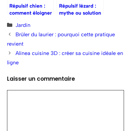
Répulsif chien :
Répulsif lézard :
comment éloigner
mythe ou solution
les intrus canins ?
utile ?
Catégories
Jardin
Brûler du laurier : pourquoi cette pratique
revient
Alinea cuisine 3D : créer sa cuisine idéale en
ligne
Laisser un commentaire
Commentaire