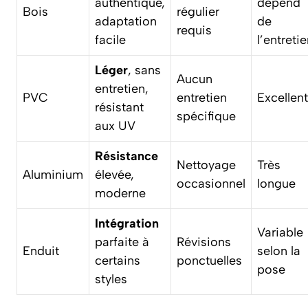
authentique,
dépend
Bois
régulier
adaptation
de
requis
facile
l’entreti
Léger
, sans
Aucun
entretien,
PVC
entretien
Excellen
résistant
spécifique
aux UV
Résistance
Nettoyage
Très
Aluminium
élevée,
occasionnel
longue
moderne
Intégration
Variable
parfaite à
Révisions
Enduit
selon la
certains
ponctuelles
pose
styles