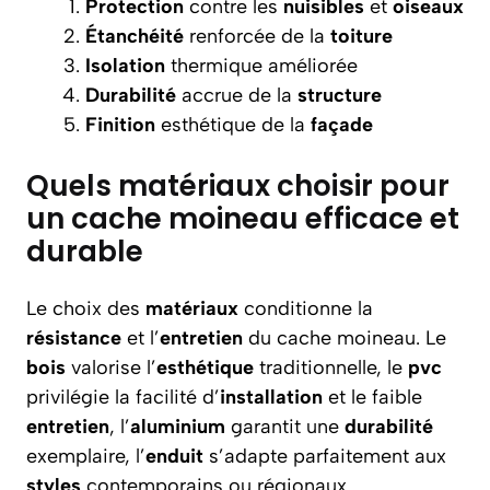
Protection
contre les
nuisibles
et
oiseaux
Étanchéité
renforcée de la
toiture
Isolation
thermique améliorée
Durabilité
accrue de la
structure
Finition
esthétique de la
façade
Quels matériaux choisir pour
un cache moineau efficace et
durable
Le choix des
matériaux
conditionne la
résistance
et l’
entretien
du cache moineau. Le
bois
valorise l’
esthétique
traditionnelle, le
pvc
privilégie la facilité d’
installation
et le faible
entretien
, l’
aluminium
garantit une
durabilité
exemplaire, l’
enduit
s’adapte parfaitement aux
styles
contemporains ou régionaux.