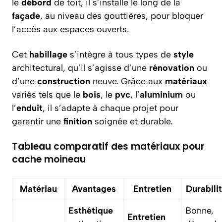
le
débord
de toit, il s’installe le long de la
façade
, au niveau des gouttières, pour bloquer
l’accès aux espaces ouverts.
Cet
habillage
s’intègre à tous types de
style
architectural, qu’il s’agisse d’une
rénovation
ou
d’une
construction
neuve. Grâce aux
matériaux
variés tels que le
bois
, le
pvc
, l’
aluminium
ou
l’
enduit
, il s’adapte à chaque projet pour
garantir une
finition
soignée et durable.
Tableau comparatif des matériaux pour
cache moineau
Matériau
Avantages
Entretien
Durabili
Esthétique
Bonne,
Entretien