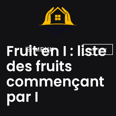
Aller
au
contenu
Fruit en I : liste
MENU
CONTACT
des fruits
commençant
par I