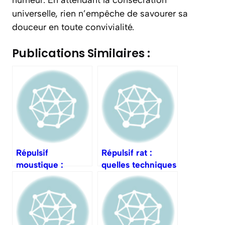
humeur. En attendant la consécration
universelle, rien n’empêche de savourer sa
douceur en toute convivialité.
Publications Similaires :
Répulsif
Répulsif rat :
moustique :
quelles techniques
quelles options en
pour les repousser
extérieur ?
durablement ?