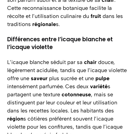
son parfum subtil et à la texture de sa
chair
.
Cette reconnaissance botanique facilite la
récolte et l’utilisation culinaire du
fruit
dans les
traditions
régionale
s.
Différences entre l’icaque blanche et
l’icaque violette
L’icaque blanche séduit par sa
chair
douce,
légèrement acidulée, tandis que l’icaque violette
offre une
saveur
plus sucrée et une
pulpe
intensément parfumée. Ces deux
variété
s
partagent une texture
cotonneuse
, mais se
distinguent par leur couleur et leur utilisation
dans les recettes locales. Les habitants des
région
s côtières préfèrent souvent l’icaque
violette pour les confitures, tandis que l’icaque