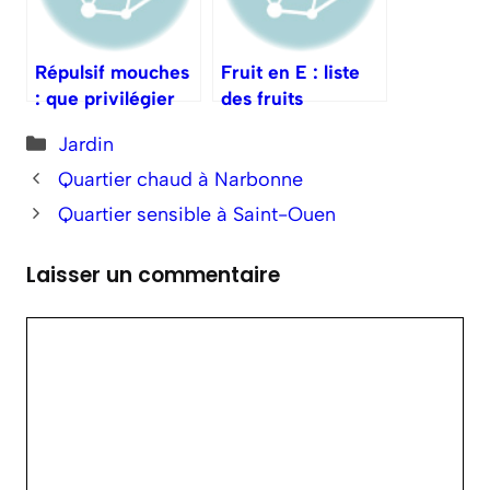
Répulsif mouches
Fruit en E : liste
: que privilégier
des fruits
en intérieur ?
commençant par E
Catégories
Jardin
Quartier chaud à Narbonne
Quartier sensible à Saint-Ouen
Laisser un commentaire
Commentaire