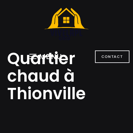
Aller
au
contenu
Quartier
MENU
CONTACT
chaud à
Thionville