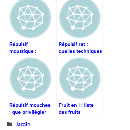
Répulsif
Répulsif rat :
moustique :
quelles techniques
quelles options en
pour les repousser
extérieur ?
durablement ?
Répulsif mouches
Fruit en I : liste
: que privilégier
des fruits
en intérieur ?
commençant par I
Catégories
Jardin