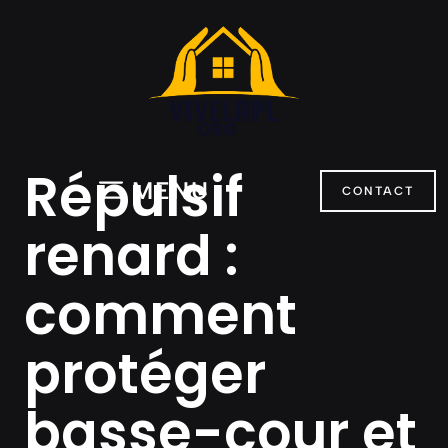
Aller
au
contenu
Répulsif
MENU
CONTACT
renard :
comment
protéger
basse-cour et