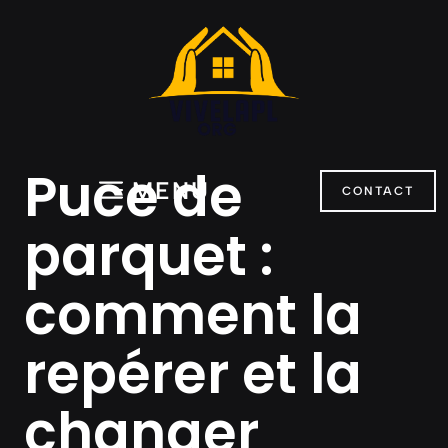
Aller
au
contenu
Puce de
MENU
CONTACT
parquet :
comment la
repérer et la
changer