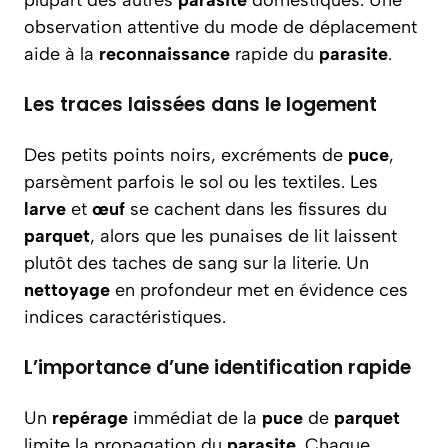
plupart des autres
parasite
domestiques. Une
observation attentive du mode de déplacement
aide à la
reconnaissance
rapide du
parasite
.
Les traces laissées dans le logement
Des petits points noirs, excréments de
puce
,
parsèment parfois le sol ou les textiles. Les
larve
et
œuf
se cachent dans les fissures du
parquet
, alors que les punaises de lit laissent
plutôt des taches de sang sur la literie. Un
nettoyage
en profondeur met en évidence ces
indices caractéristiques.
L’importance d’une identification rapide
Un
repérage
immédiat de la
puce
de
parquet
limite la propagation du
parasite
. Chaque