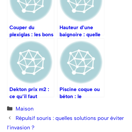
Couper du
Hauteur d’une
plexiglas : les bons
baignoire : quelle
outils et gestes
est la norme
idéale ?
Dekton prix m2 :
Piscine coque ou
ce qu’il faut
béton : le
prévoir en 2025
comparatif décisif
Catégories
Maison
Répulsif souris : quelles solutions pour éviter
l’invasion ?