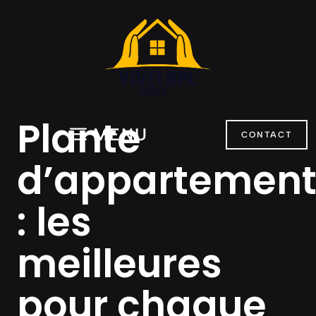
Aller
au
contenu
Plante
MENU
CONTACT
d’appartemen
: les
meilleures
pour chaque