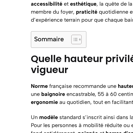
accessibilité
et
esthétique
, la quête de l
membre du foyer,
praticité
quotidienne et
d’expérience terrain pour que chaque ba
Sommaire
Quelle hauteur privil
vigueur
Norme
française recommande une
haute
une
baignoire
encastrable, 55 à 60 centim
ergonomie
au quotidien, tout en facilitant 
Un
modèle
standard s’inscrit ainsi dans l
Pour les personnes à mobilité réduite ou 