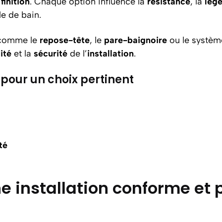
a
finition
. Chaque option influence la
résistance
, la
légè
le de bain.
omme le
repose-tête
, le
pare-baignoire
ou le systèm
ité
et la
sécurité
de l’
installation
.
pour un choix pertinent
té
installation conforme et p