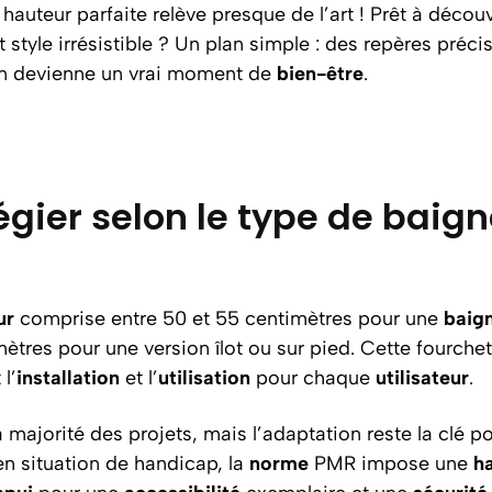
a hauteur parfaite relève presque de l’art ! Prêt à déco
 style irrésistible ? Un plan simple : des repères préci
in devienne un vrai moment de
bien-être
.
égier selon le type de baign
ur
comprise entre 50 et 55 centimètres pour une
baig
ètres pour une version îlot ou sur pied. Cette fourchet
l’
installation
et l’
utilisation
pour chaque
utilisateur
.
a majorité des projets, mais l’adaptation reste la clé 
en situation de handicap, la
norme
PMR impose une
h