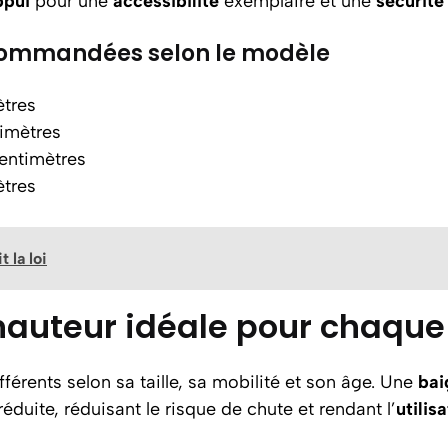
ppui
pour une
accessibilité
exemplaire et une
sécurité
commandées selon le modèle
ètres
timètres
centimètres
tres
 la loi
auteur idéale pour chaque 
érents selon sa taille, sa mobilité et son âge. Une
bai
éduite, réduisant le risque de chute et rendant l’
utilis