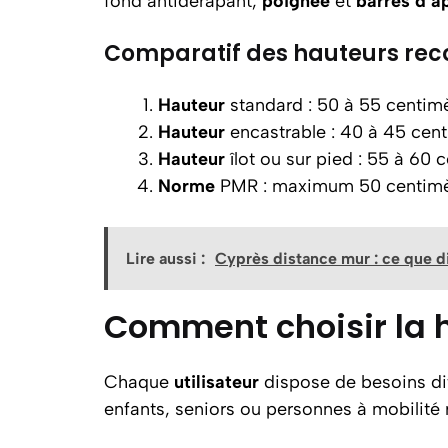
fond antidérapant,
poignée
et
barres d’a
Comparatif des hauteurs re
Hauteur
standard : 50 à 55 centim
Hauteur
encastrable : 40 à 45 cen
Hauteur
îlot ou sur pied : 55 à 60 
Norme
PMR : maximum 50 centimè
Lire aussi :
Cyprès distance mur : ce que dit
Comment choisir la h
Chaque
utilisateur
dispose de besoins diff
enfants, seniors ou personnes à mobilité r