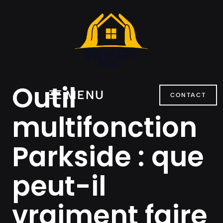
Aller
au
contenu
Outil
MENU
CONTACT
multifonction
Parkside : que
peut-il
vraiment faire