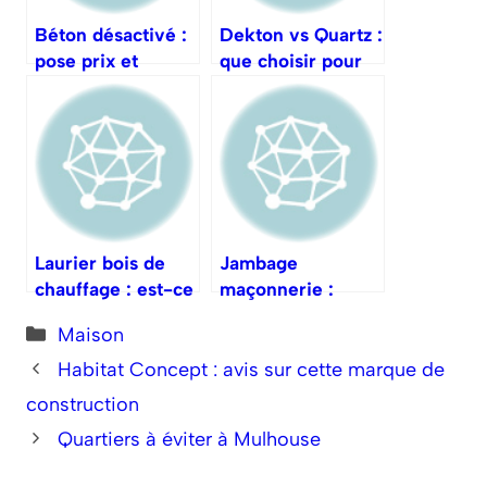
Béton désactivé :
Dekton vs Quartz :
pose prix et
que choisir pour
entretien
sa cuisine ?
Laurier bois de
Jambage
chauffage : est-ce
maçonnerie :
vraiment adapté ?
définition et mise
Catégories
Maison
en œuvre
Habitat Concept : avis sur cette marque de
construction
Quartiers à éviter à Mulhouse