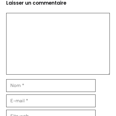
Laisser un commentaire
Commentaire
Nom
E-
mail
Site