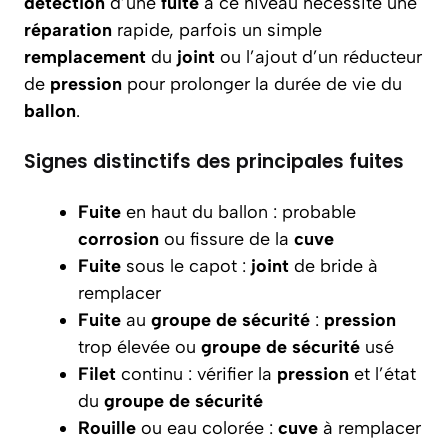
détection
d’une
fuite
à ce niveau nécessite une
réparation
rapide, parfois un simple
remplacement
du
joint
ou l’ajout d’un réducteur
de
pression
pour prolonger la durée de vie du
ballon
.
Signes distinctifs des principales fuites
Fuite
en haut du ballon : probable
corrosion
ou fissure de la
cuve
Fuite
sous le capot :
joint
de bride à
remplacer
Fuite
au
groupe de sécurité
:
pression
trop élevée ou
groupe de sécurité
usé
Filet
continu : vérifier la
pression
et l’état
du
groupe de sécurité
Rouille
ou eau colorée :
cuve
à remplacer