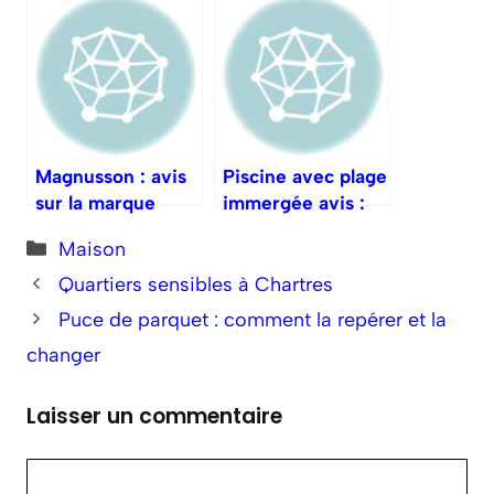
chaleureuse chez
soi
Magnusson : avis
Piscine avec plage
sur la marque
immergée avis :
d’outillage
retours
Catégories
Maison
d’expérience
Quartiers sensibles à Chartres
Puce de parquet : comment la repérer et la
changer
Laisser un commentaire
Commentaire