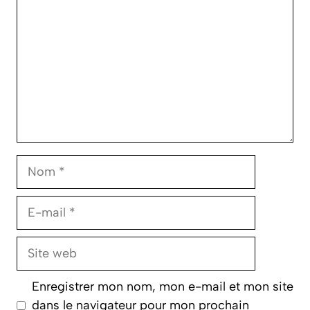
Nom
E-
mail
Site
web
Enregistrer mon nom, mon e-mail et mon site
dans le navigateur pour mon prochain