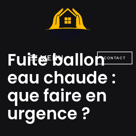
Aller
au
contenu
Fuite ballon
MENU
CONTACT
eau chaude :
que faire en
urgence ?