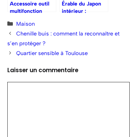
Accessoire outil
Érable du Japon
multifonction
intérieur :
Parkside : les
entretien et
Catégories
Maison
indispensables
placement
Chenille buis : comment la reconnaître et
s’en protéger ?
Quartier sensible à Toulouse
Laisser un commentaire
Commentaire