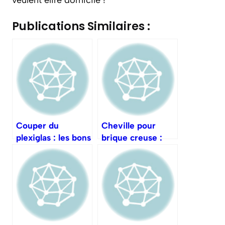
veulent élire domicile !
Publications Similaires :
Couper du
Cheville pour
plexiglas : les bons
brique creuse :
outils et gestes
quelle solution
adopter ?