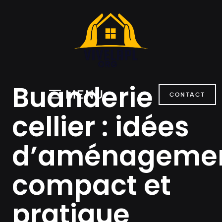
Aller
au
contenu
Buanderie
MENU
CONTACT
cellier : idées
d’aménageme
compact et
pratique