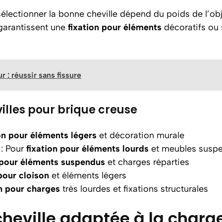
sélectionner la bonne cheville dépend du poids de l’obj
 garantissent une
fixation pour éléments
décoratifs ou s
 : réussir sans fissure
illes pour brique creuse
on pour éléments légers
et décoration murale
: Pour
fixation pour éléments lourds
et meubles susp
 pour éléments suspendus
et charges réparties
 pour cloison
et éléments légers
on pour charges
très lourdes et fixations structurales
heville adaptée à la charg