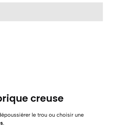
 brique creuse
dépoussiérer le trou ou choisir une
es
.