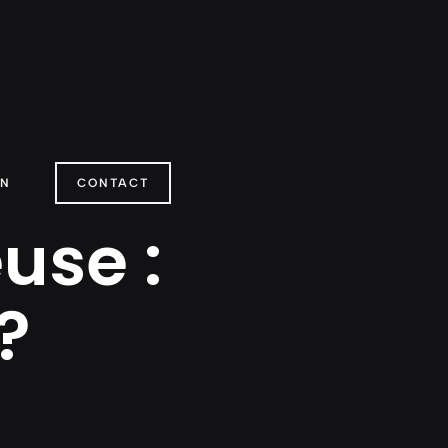
ON
CONTACT
use :
?