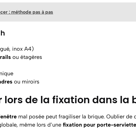
ncer : méthode pas à pas
th
ngué, inox A4)
rails
ou étagères
imique
adres
ou miroirs
r lors de la fixation dans la
fenêtre
mal posée peut fragiliser la brique. Oublier de 
 globale, même lors d’une
fixation pour porte-serviett