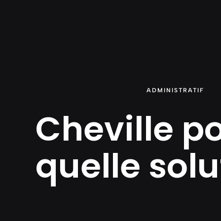
Aller
au
contenu
ADMINISTRATIF
Cheville po
quelle sol