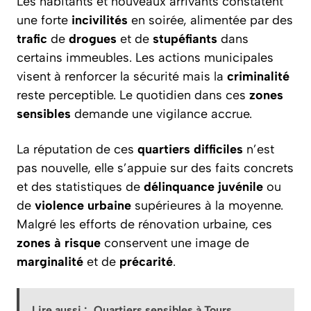
Les habitants et nouveaux arrivants constatent
une forte
incivilités
en soirée, alimentée par des
trafic
de
drogues
et de
stupéfiants
dans
certains immeubles. Les actions municipales
visent à renforcer la sécurité mais la
criminalité
reste perceptible. Le quotidien dans ces
zones
sensibles
demande une vigilance accrue.
La réputation de ces
quartiers difficiles
n’est
pas nouvelle, elle s’appuie sur des faits concrets
et des statistiques de
délinquance juvénile
ou
de
violence urbaine
supérieures à la moyenne.
Malgré les efforts de rénovation urbaine, ces
zones à risque
conservent une image de
marginalité
et de
précarité
.
Lire aussi :
Quartiers sensibles à Tours