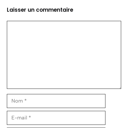
Laisser un commentaire
Commentaire
Nom
E-
mail