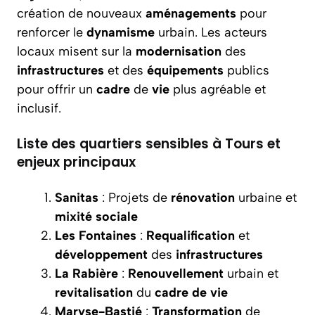
création de nouveaux
aménagements
pour
renforcer le
dynamisme
urbain. Les acteurs
locaux misent sur la
modernisation
des
infrastructures
et des
équipements
publics
pour offrir un
cadre
de
vie
plus agréable et
inclusif.
Liste des quartiers sensibles à Tours et
enjeux principaux
Sanitas
: Projets de
rénovation
urbaine et
mixité
sociale
Les Fontaines
:
Requalification
et
développement
des
infrastructures
La Rabière
:
Renouvellement
urbain et
revitalisation
du
cadre
de vie
Maryse-Bastié
:
Transformation
de