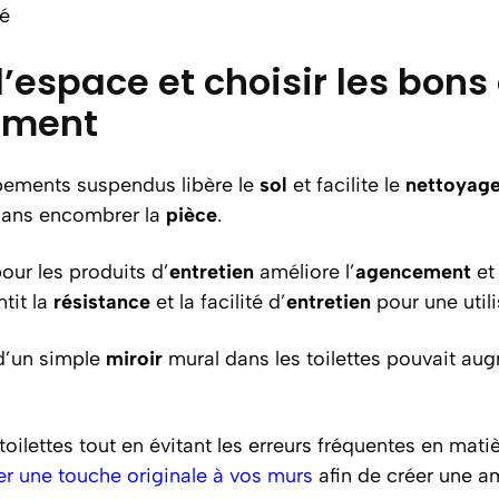
té
’espace et choisir les bon
ement
uipements suspendus libère le
sol
et facilite le
nettoyag
ans encombrer la
pièce
.
our les produits d’
entretien
améliore l’
agencement
et
tit la
résistance
et la facilité d’
entretien
pour une utili
 d’un simple
miroir
mural dans les toilettes pouvait aug
ilettes tout en évitant les erreurs fréquentes en matiè
er une touche originale à vos murs
afin de créer une a