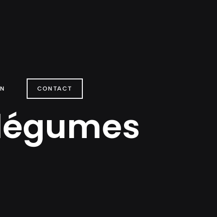
ON
CONTACT
s légumes