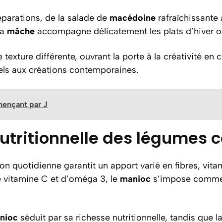
éparations, de la salade de
macédoine
rafraîchissante
la
mâche
accompagne délicatement les plats d’hiver ou 
exture différente, ouvrant la porte à la créativité en c
nnels aux créations contemporaines.
mmençant par J
 nutritionnelle des légume
on quotidienne garantit un apport varié en fibres, vit
 vitamine C et d’oméga 3, le
manioc
s’impose comme 
nioc
séduit par sa richesse nutritionnelle, tandis que l