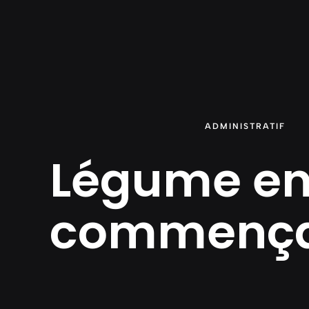
Aller
au
contenu
ADMINISTRATIF
Légume en 
commença