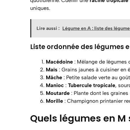
quotidienne. Cueillir une
racine
tropicale
uniques.
Lire aussi :
Légume en A : liste des légum
Liste ordonnée des légumes en
Macédoine
: Mélange de légumes co
Maïs
: Grains jaunes à cuisiner en
Mâche
: Petite salade verte au goû
Manioc
:
Tubercule
tropicale
, sour
Moutarde
: Plante dont les graines
Morille
: Champignon printanier rec
Quels légumes en M s