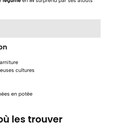
e
légume
en
m
surprend par ses atouts
ion
arniture
reuses cultures
inées en potée
ù les trouver