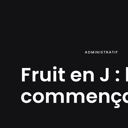
Aller
au
contenu
ADMINISTRATIF
Fruit en J :
commençan