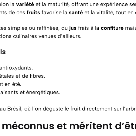
lon la
variété
et la maturité, offrant une expérience s
ants de ces
fruits
favorise la
santé
et la vitalité, tout en 
es simples ou raffinées, du
jus
frais à la
confiture
mais
ions culinaires venues d’ailleurs.
ls
antioxydants.
tales et de fibres.
t en été.
aisants et énergétiques.
u Brésil, où l’on déguste le fruit directement sur l’arbr
nt méconnus et méritent d’êt