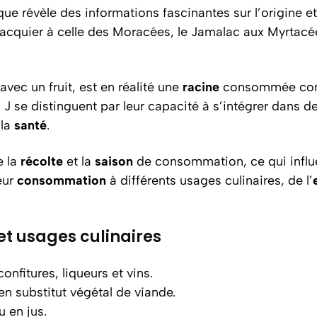
que révèle des informations fascinantes sur l’origine e
Jacquier à celle des Moracées, le Jamalac aux Myrtacées
ec un fruit, est en réalité une
racine
consommée c
 en J se distinguent par leur capacité à s’intégrer dans 
 la
santé
.
e la
récolte
et la
saison
de consommation, ce qui influenc
eur
consommation
à différents usages culinaires, de l’
et usages culinaires
confitures, liqueurs et vins.
n substitut végétal de viande.
u en jus.