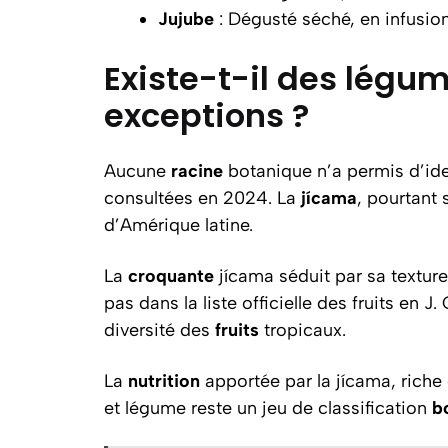
Jujube
: Dégusté séché, en infusio
Existe-t-il des légu
exceptions ?
Aucune
racine
botanique n’a permis d’iden
consultées en 2024. La
jícama
, pourtant
d’Amérique latine.
La
croquante
jícama séduit par sa textur
pas dans la liste officielle des fruits en
diversité des
fruits
tropicaux.
La
nutrition
apportée par la jícama, riche 
et légume reste un jeu de classification
b