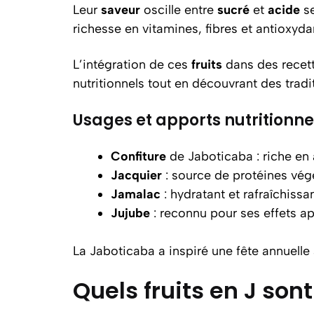
Leur
saveur
oscille entre
sucré
et
acide
se
richesse en vitamines, fibres et antioxyd
L’intégration de ces
fruits
dans des recett
nutritionnels tout en découvrant des tradit
Usages et apports nutritionne
Confiture
de Jaboticaba : riche en 
Jacquier
: source de protéines végé
Jamalac
: hydratant et rafraîchissan
Jujube
: reconnu pour ses effets ap
La Jaboticaba a inspiré une fête annuelle a
Quels fruits en J so