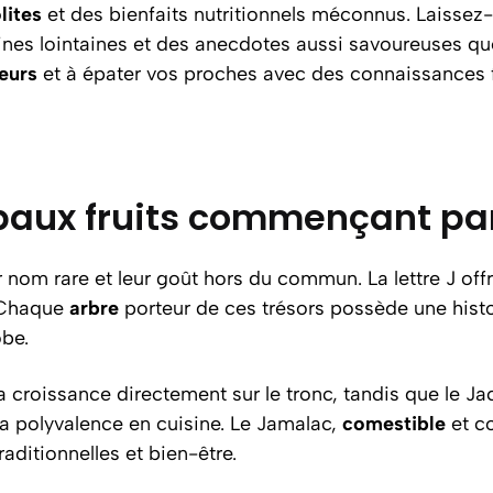
lites
et des bienfaits nutritionnels méconnus. Laissez-
nes lointaines et des anecdotes aussi savoureuses que 
eurs
et à épater vos proches avec des connaissances f
paux fruits commençant par 
ur nom rare et leur goût hors du commun. La lettre J of
. Chaque
arbre
porteur de ces trésors possède une histoir
obe.
 croissance directement sur le tronc, tandis que le J
sa polyvalence en cuisine. Le Jamalac,
comestible
et co
traditionnelles et bien-être.