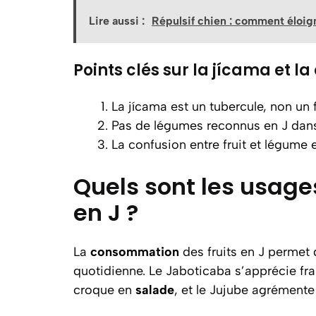
Lire aussi :
Répulsif chien : comment éloign
Points clés sur la jícama et la
La jícama est un tubercule, non un f
Pas de légumes reconnus en J dans l
La confusion entre fruit et légume e
Quels sont les usages
en J ?
La
consommation
des fruits en J permet 
quotidienne. Le Jaboticaba s’apprécie fr
croque en
salade
, et le Jujube agrémente