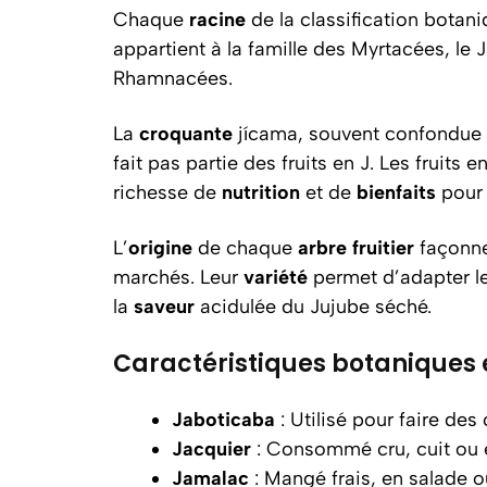
Chaque
racine
de la classification botani
appartient à la famille des Myrtacées, le 
Rhamnacées.
La
croquante
jícama, souvent confondue av
fait pas partie des fruits en J. Les fruits
richesse de
nutrition
et de
bienfaits
pour
L’
origine
de chaque
arbre fruitier
façonn
marchés. Leur
variété
permet d’adapter l
la
saveur
acidulée du Jujube séché.
Caractéristiques botaniques 
Jaboticaba
: Utilisé pour faire des 
Jacquier
: Consommé cru, cuit ou e
Jamalac
: Mangé frais, en salade o