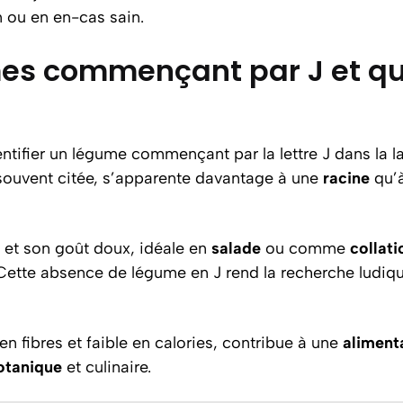
n ou en en-cas sain.
mes commençant par J et que
tifier un légume commençant par la lettre J dans la l
 souvent citée, s’apparente davantage à une
racine
qu’à
e et son goût doux, idéale en
salade
ou comme
collati
 J. Cette absence de légume en J rend la recherche ludi
en fibres et faible en calories, contribue à une
aliment
otanique
et culinaire.