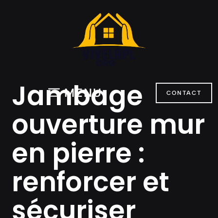
Aller
au
contenu
Jambage
MENU
CONTACT
ouverture mur
en pierre :
renforcer et
sécuriser