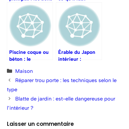
outils et gestes
prévoir en 2025
Piscine coque ou
Érable du Japon
béton : le
intérieur :
comparatif décisif
entretien et
Catégories
Maison
placement
Réparer trou porte : les techniques selon le
type
Blatte de jardin : est-elle dangereuse pour
l’intérieur ?
Laisser un commentaire