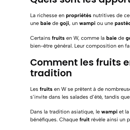
La richesse en
propriétés
nutritives de c
une
baie
de
goji
, un
wampi
ou une
pastè
Certains
fruits
en W, comme la
baie
de
g
bien-être général. Leur composition en fai
Comment les fruits en
tradition
Les
fruits
en W se prêtent à de nombreuses 
s’invite dans les salades d’été, tandis qu
Dans la tradition asiatique, le
wampi
et l
bénéfiques. Chaque
fruit
révèle ainsi un p