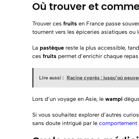
Où trouver et comme
Trouver ces
fruits
en France passe souvent
tournent vers les épiceries asiatiques ou
La
pastèque
reste la plus accessible, tan
ces
fruits
permet d’enrichir chaque repas 
Lire aussi :
Racine cyprès : jusqu’où peuve
Lors d’un voyage en Asie, le
wampi
dégust
Si vous souhaitez explorer d’autres curio
sans doute intrigué par le
comportement e