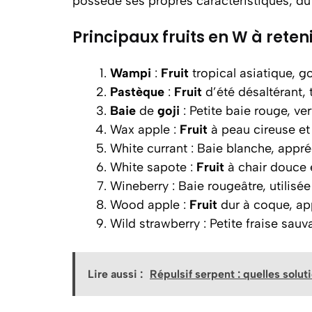
possède ses propres caractéristiques, du 
Principaux fruits en W à reten
Wampi
:
Fruit
tropical asiatique, g
Pastèque
:
Fruit
d’été désaltérant, 
Baie
de
goji
: Petite baie rouge, v
Wax apple :
Fruit
à peau cireuse et
White currant : Baie blanche, appré
White sapote :
Fruit
à chair douce 
Wineberry : Baie rougeâtre, utilisé
Wood apple :
Fruit
dur à coque, ap
Wild strawberry : Petite fraise sau
Lire aussi :
Répulsif serpent : quelles solut