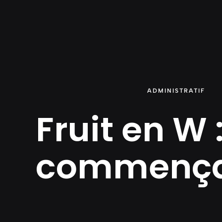
Aller
au
contenu
ADMINISTRATIF
Fruit en W :
commença