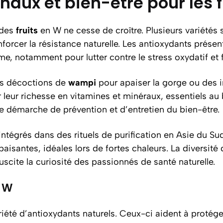
aux et bien-être pour les f
 des
fruits
en W ne cesse de croître. Plusieurs variétés
renforcer la résistance naturelle. Les antioxydants prése
e, notamment pour lutter contre le stress oxydatif et fa
es décoctions de
wampi
pour apaiser la gorge ou des 
r leur richesse en vitamines et minéraux, essentiels a
e démarche de prévention et d’entretien du bien-être.
égrés dans des rituels de purification en Asie du Sud
paisantes, idéales lors de fortes chaleurs. La diversité
scite la curiosité des passionnés de santé naturelle.
n W
té d’antioxydants naturels. Ceux-ci aident à protéger l