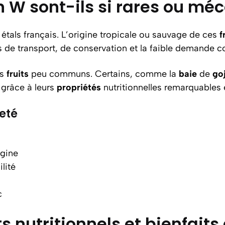
en W sont-ils si rares ou m
 étals français. L’origine tropicale ou sauvage de ces
f
s de transport, de conservation et la faible demande co
es
fruits
peu communs. Certains, comme la
baie
de
goj
 grâce à leurs
propriétés
nutritionnelles remarquables e
reté
igine
lité
c
s nutritionnels et bienfaits