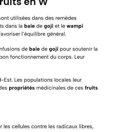
ruits en W
 sont utilisées dans des remèdes
nts dans la
baie
de
goji
et le
wampi
voriser l’équilibre général.
infusions de
baie
de
goji
pour soutenir la
u bon fonctionnement du corps. Leur
-Est. Les populations locales leur
 des
propriétés
médicinales de ces
fruits
es cellules contre les radicaux libres,