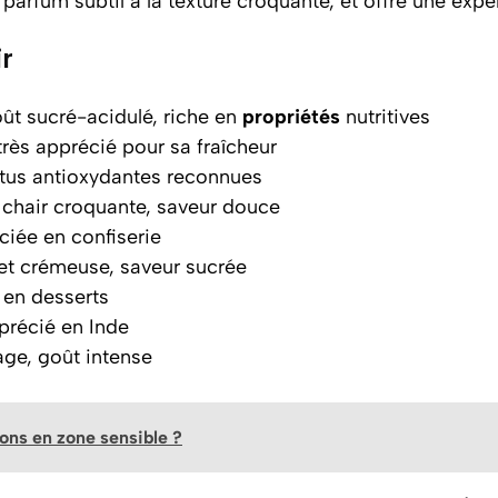
parfum subtil à la texture croquante, et offre une exp
ir
oût sucré-acidulé, riche en
propriétés
nutritives
très apprécié pour sa fraîcheur
ertus antioxydantes reconnues
 chair croquante, saveur douce
ciée en confiserie
et crémeuse, saveur sucrée
e en desserts
précié en Inde
vage, goût intense
ions en zone sensible ?