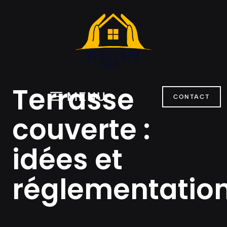
Aller
au
contenu
Terrasse
MENU
CONTACT
couverte :
idées et
réglementatio