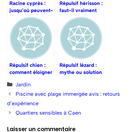
Racine cyprès :
Répulsif hérisson :
jusqu’où peuvent-
faut-il vraiment
elles s’étendre ?
en utiliser ?
Répulsif chien :
Répulsif lézard :
comment éloigner
mythe ou solution
les intrus canins ?
utile ?
Catégories
Jardin
Piscine avec plage immergée avis : retours
d’expérience
Quartiers sensibles à Caen
Laisser un commentaire