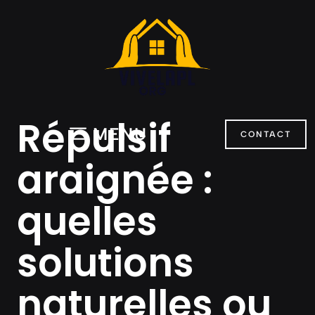
Aller
au
contenu
Répulsif
MENU
CONTACT
araignée :
quelles
solutions
naturelles ou