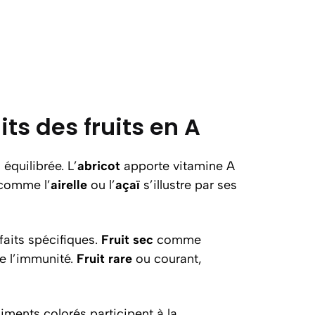
its des fruits en A
 équilibrée. L’
abricot
apporte vitamine A
comme l’
airelle
ou l’
açaï
s’illustre par ses
faits spécifiques.
Fruit sec
comme
e l’immunité.
Fruit rare
ou courant,
liments colorés participent à la