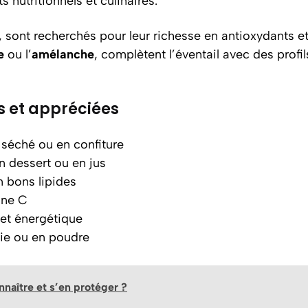
nutritionnels et culinaires.
, sont recherchés pour leur richesse en antioxydants et
e
ou l’
amélanche
, complètent l’éventail avec des profi
s et appréciées
s, séché ou en confiture
n dessert ou en jus
n bons lipides
ine C
f et énergétique
e ou en poudre
nnaître et s’en protéger ?