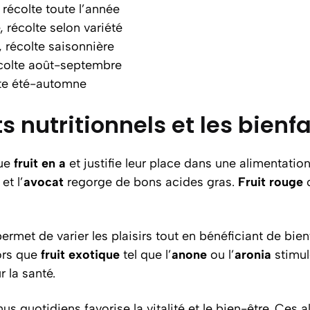
récolte toute l’année
 récolte selon variété
 récolte saisonnière
écolte août-septembre
lte été-automne
 nutritionnels et les bienfa
que
fruit en a
et justifie leur place dans une alimentation
et l’
avocat
regorge de bons acides gras.
Fruit rouge
ermet de varier les plaisirs tout en bénéficiant de bien
lors que
fruit exotique
tel que l’
anone
ou l’
aronia
stimul
 la santé.
s quotidiens favorise la vitalité et le bien-être. Ces a