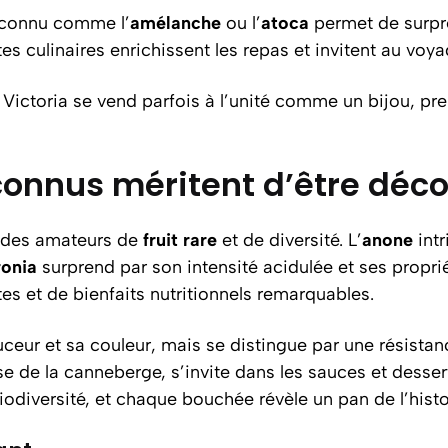
onnu comme l’
amélanche
ou l’
atoca
permet de surpre
es culinaires enrichissent les repas et invitent au voya
ictoria se vend parfois à l’unité comme un bijou, preu
connus méritent d’être déc
on des amateurs de
fruit rare
et de diversité. L’
anone
intr
ronia
surprend par son intensité acidulée et ses propr
es et de bienfaits nutritionnels remarquables.
ceur et sa couleur, mais se distingue par une résistance
e de la canneberge, s’invite dans les sauces et desser
iodiversité, et chaque bouchée révèle un pan de l’hist