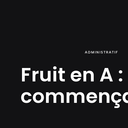
Aller
au
contenu
ADMINISTRATIF
Fruit en A :
commença