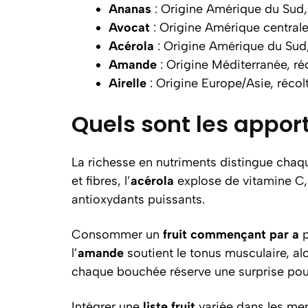
Ananas
: Origine Amérique du Sud, 
Avocat
: Origine Amérique centrale,
Acérola
: Origine Amérique du Sud,
Amande
: Origine Méditerranée, r
Airelle
: Origine Europe/Asie, réco
Quels sont les apports
La richesse en nutriments distingue cha
et fibres, l’
acérola
explose de vitamine C, 
antioxydants puissants.
Consommer un
fruit commençant par a
p
l’
amande
soutient le tonus musculaire, a
chaque bouchée réserve une surprise pour
Intégrer une
liste fruit
variée dans les menu