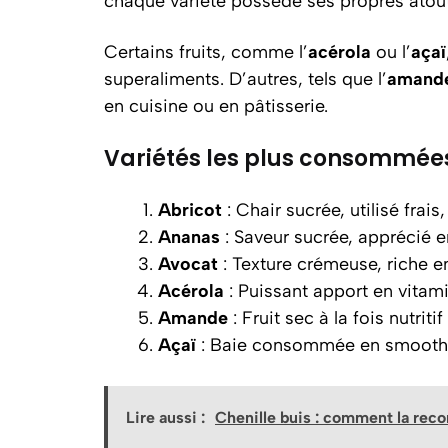
chaque variété possède ses propres atouts 
Certains fruits, comme l’
acérola
ou l’
açaï
superaliments. D’autres, tels que l’
amand
en cuisine ou en pâtisserie.
Variétés les plus consommée
Abricot
: Chair sucrée, utilisé frai
Ananas
: Saveur sucrée, apprécié e
Avocat
: Texture crémeuse, riche e
Acérola
: Puissant apport en vitam
Amande
: Fruit sec à la fois nutriti
Açaï
: Baie consommée en smoothi
Lire aussi :
Chenille buis : comment la reco