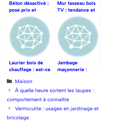
Béton désactivé :
Mur tasseau bois
pose prix et
TV : tendance et
entretien
installation facile
Laurier bois de
Jambage
chauffage : est-ce
maçonnerie :
vraiment adapté ?
définition et mise
Catégories
Maison
en œuvre
À quelle heure sortent les taupes :
comportement à connaître
Vermiculite : usages en jardinage et
bricolage