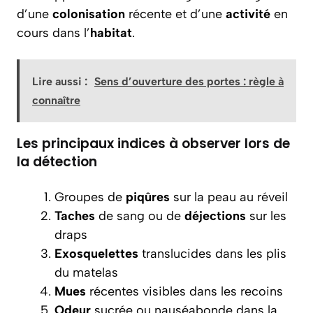
d’une
colonisation
récente et d’une
activité
en
cours dans l’
habitat
.
Lire aussi :
Sens d’ouverture des portes : règle à
connaître
Les principaux indices à observer lors de
la détection
Groupes de
piqûres
sur la peau au réveil
Taches
de sang ou de
déjections
sur les
draps
Exosquelettes
translucides dans les plis
du matelas
Mues
récentes visibles dans les recoins
Odeur
sucrée ou nauséabonde dans la