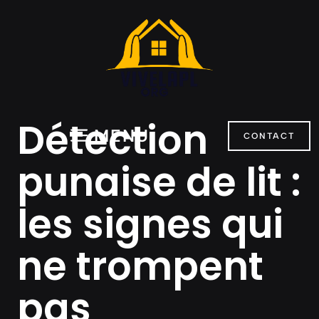
Aller
au
contenu
Détection
MENU
CONTACT
punaise de lit :
les signes qui
ne trompent
pas