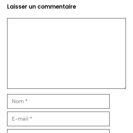
Laisser un commentaire
Commentaire
Nom
E-
mail
Site